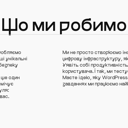
Що ми робимо
зробляємо
Ми не просто створюємо ін
ші унікальні
цифрову інфраструктуру, як
 безпеку
Уявіть собі продуктивність,
користувача. І так, ми тесту
 ще один
Маєте ідею, яку WordPress 
смічує
завданнях ми працюємо най
уля:
вас.