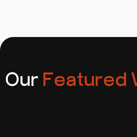
Так. Ми пропонуємо гнучкі план
розширення функціоналу разом і
Our
Featured