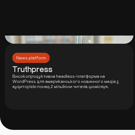
News platform
Truthpress
Високопродуктивна headless-платформа на
WordPress для американського новинного медіа з
аудиторією понад 2 мільйони читачів щомісяця.