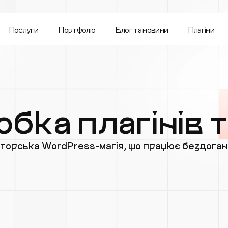
Послуги
Портфоліо
Блог та новини
Плагіни
бка плагінів 
торська WordPress-магія, що працює бездоган