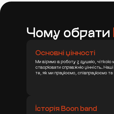
Чому обрати
Основні цінності
Ми віримо в роботу з душею, чіткою
створювати справжню цінність. Наші
те, як ми працюємо, співпрацюємо т
1. Люди понад
2. Завжди
усе
ставати
Ми
кращими
зосереджуємось
Ми ніколи не
Історія Boon band
на справжніх
припиняємо