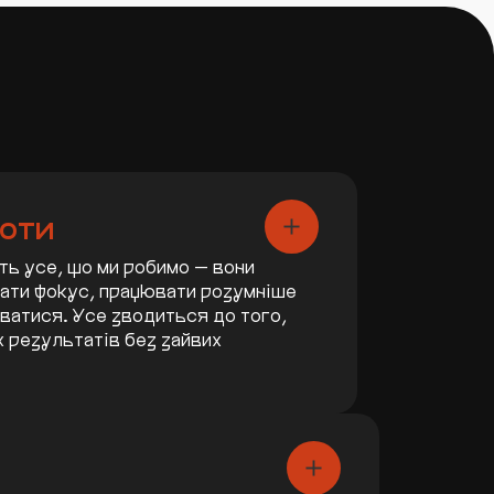
оти
ть усе, що ми робимо — вони
ати фокус, працювати розумніше
ватися. Усе зводиться до того,
 результатів без зайвих
. Вчись,
3. Приймай
адаптуйся,
виклики
вдосконалюйся
Виклики — це