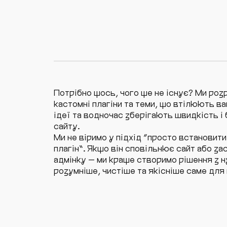
Потрібно щось, чого ще не існує? Ми ро
кастомні плагіни та теми, що втілюють ва
ідеї та водночас зберігають швидкість і
сайту.
Ми не віримо у підхід “просто встановити
плагін”. Якщо він сповільнює сайт або за
адмінку — ми краще створимо рішення з н
розумніше, чистіше та якісніше саме для 