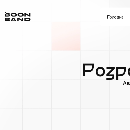
Головна
Розро
Ав