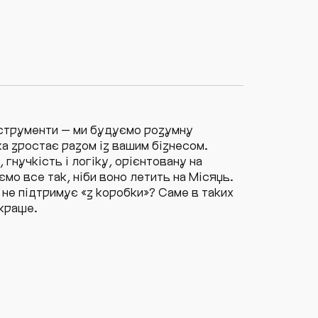
струменти — ми будуємо розумну
а зростає разом із вашим бізнесом.
 гнучкість і логіку, орієнтовану на
ємо все так, ніби воно летить на Місяць.
не підтримує «з коробки»? Саме в таких
краще.