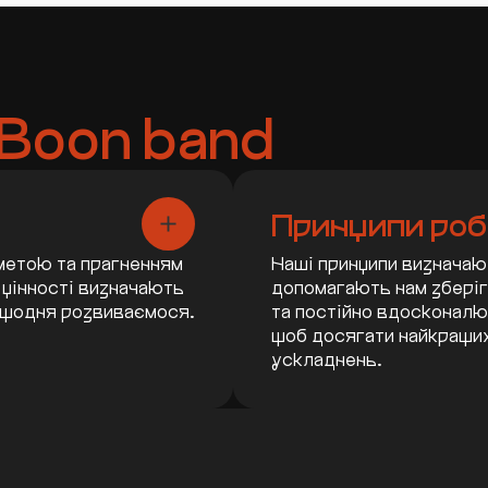
Boon band
Принципи роб
 метою та прагненням
Наші принципи визначаю
 цінності визначають
допомагають нам зберіг
а щодня розвиваємося.
та постійно вдосконалю
щоб досягати найкращих
ускладнень.
3. Чесність
має значення
Ми залишаємо
1. Зосереджуйся
2
все справжнім
на важливому
— відкритим,
Ми вважаємо, що