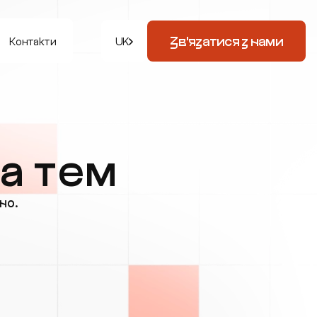
Зв'язатися з нами
Контакти
UK
та тем
но.