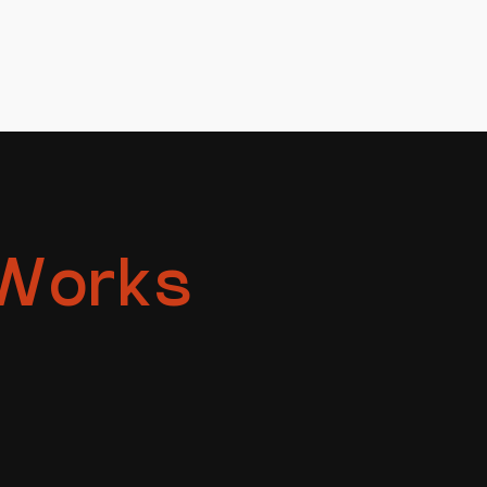
и підтримки, які включають оновлення, покращення
з ростом вашого бізнесу.
 Works