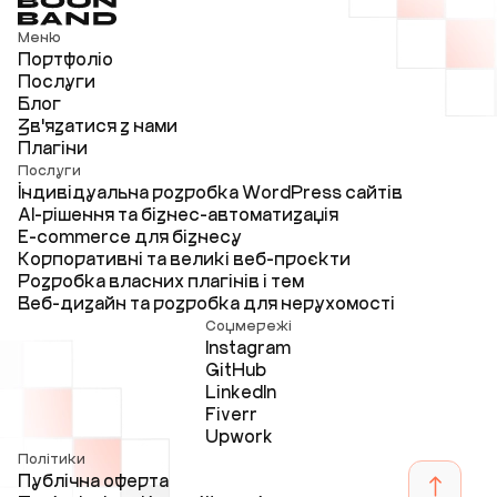
Меню
Портфоліо
Послуги
Блог
Зв'язатися з нами
Плагіни
Послуги
Індивідуальна розробка WordPress сайтів
AI-рішення та бізнес-автоматизація
E-commerce для бізнесу
Корпоративні та великі веб-проєкти
Розробка власних плагінів і тем
Веб-дизайн та розробка для нерухомості
Соцмережі
Instagram
GitHub
LinkedIn
Fiverr
Upwork
Політики
Публічна оферта