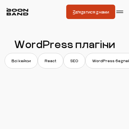
Зв'язатися з нами
WordPress плагіни
Всі кейси
React
SEO
WordPress безпе