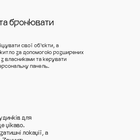
 та бронювати
щувати свої об’єкти, а
 житло за допомогою розширених
 з власниками та керувати
ерсональну панель.
удинків для
е цікаво.
атишні локації, а
. Звучить