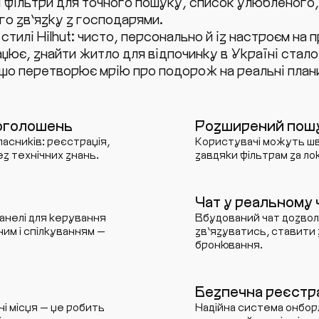
ільтри для точного пошуку, список улюбленого, щ
го зв’язку з господарями.
илі Hilhut: чисто, персонально й із настроєм на п
ацює, знайти житло для відпочинку в Україні стало
що перетворює мрію про подорож на реальні плани 
 оголошень
Розширений пошук
асників: реєстрація,
Користувачі можуть шв
з технічних знань.
завдяки фільтрам за ло
Чат у реальному 
панелі для керування
Вбудований чат дозвол
им і спілкуванням —
зв’язуватись, ставити
бронювання.
Безпечна реєстр
і місця — це робить
Надійна система онбор