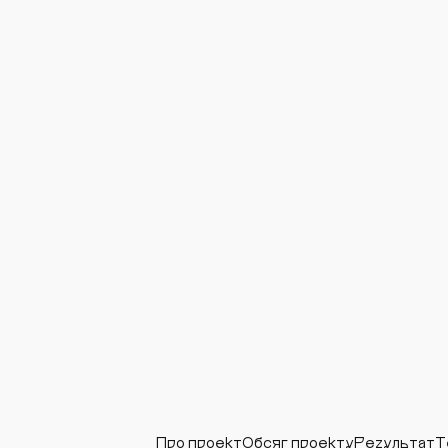
Про проект
Обсяг проекту
Результат
Т