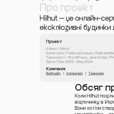
Про проект
Hilhut — це онлайн-се
ексклюзивні будинки д
Проект
Клієнт / Hilhut
Категорія / Featured cases, Real estat
Технології / WordPress, Java Script, P
Дата / Dec 2023 - May 2024
Компанія
Вебсайт
Instagram
Telegram
Обсяг п
Коли Hilhut поді
відпочинку в Укр
Вони хотіли ство
мандрівники — ле