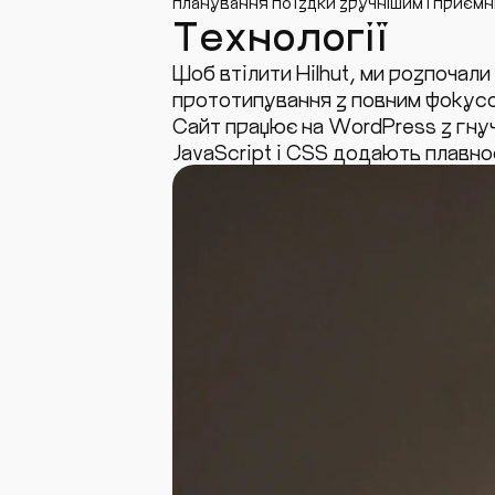
планування поїздки зручнішим і приємн
Технології
Щоб втілити Hilhut, ми розпочали
прототипування з повним фокусо
Сайт працює на WordPress з гну
JavaScript і CSS додають плавнос