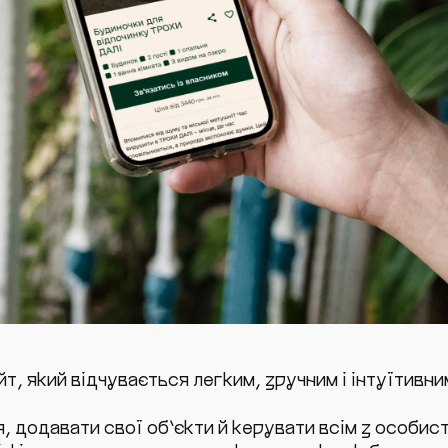
т, який відчувається легким, зручним і інтуїтивни
додавати свої об’єкти й керувати всім з особисто