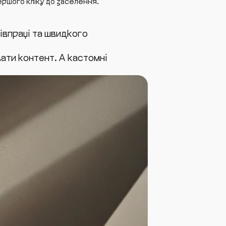
ершого кліку до заселення.
півпраці та швидкого
ати контент. А кастомні