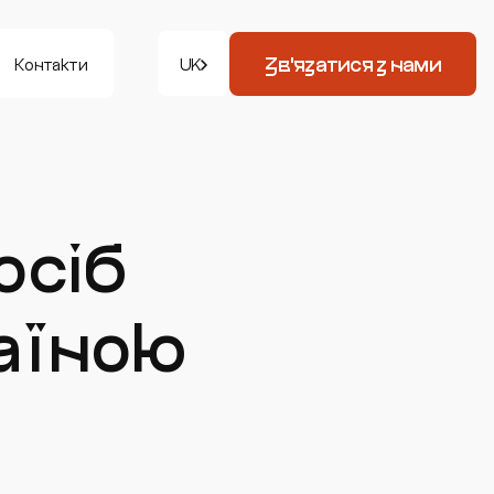
Зв'язатися з нами
Контакти
UK
осіб
аїною