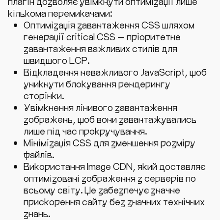
плагін дозволяє увімкнути оптимізації лише
кількома перемикачами:
Оптимізація завантаження CSS шляхом
генерації critical CSS — пріоритетне
завантаження важливих стилів для
швидшого LCP.
Відкладення неважливого JavaScript, щоб
уникнути блокування рендерингу
сторінки.
Увімкнення лінивого завантаження
зображень, щоб вони завантажувались
лише під час прокручування.
Мінімізація CSS для зменшення розміру
файлів.
Використання Image CDN, який доставляє
оптимізовані зображення з серверів по
всьому світу. Це забезпечує значне
прискорення сайту без значних технічних
знань.