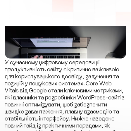
У сучасному цифровому середовищі
продуктивність сайту є критично важливою
для користувацького досвіду, залучення та
позицій у пошукових системах. Core Web
Vitals від Google стали ключовими метриками,
які власники та розробники WordPress-сайтів
повинні оптимізувати, щоб забезпечити
швидке завантаження, плавну взаємодію та
стабільність інтерфейсу. Нижче наведено
повний гайд із практичними порадами, як