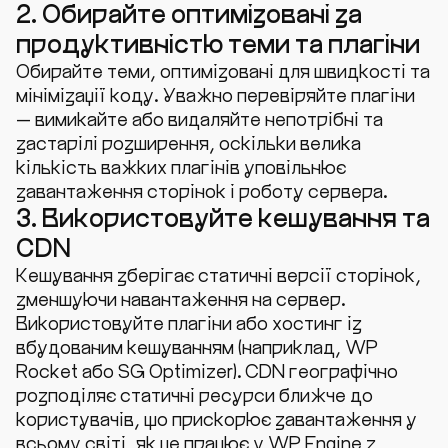
2. Обирайте оптимізовані за
продуктивністю теми та плагіни
Обирайте теми, оптимізовані для швидкості та
мінімізації коду. Уважно перевіряйте плагіни
— вимикайте або видаляйте непотрібні та
застарілі розширення, оскільки велика
кількість важких плагінів уповільнює
завантаження сторінок і роботу сервера.
3. Використовуйте кешування та
CDN
Кешування зберігає статичні версії сторінок,
зменшуючи навантаження на сервер.
Використовуйте плагіни або хостинг із
вбудованим кешуванням (наприклад, WP
Rocket або SG Optimizer). CDN географічно
розподіляє статичні ресурси ближче до
користувачів, що прискорює завантаження у
всьому світі, як це працює у WP Engine з