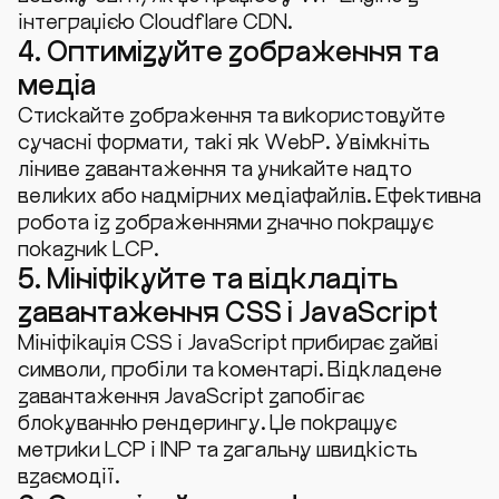
інтеграцією Cloudflare CDN.
4. Оптимізуйте зображення та
медіа
Стискайте зображення та використовуйте
сучасні формати, такі як WebP. Увімкніть
ліниве завантаження та уникайте надто
великих або надмірних медіафайлів. Ефективна
робота із зображеннями значно покращує
показник LCP.
5. Мініфікуйте та відкладіть
завантаження CSS і JavaScript
Мініфікація CSS і JavaScript прибирає зайві
символи, пробіли та коментарі. Відкладене
завантаження JavaScript запобігає
блокуванню рендерингу. Це покращує
метрики LCP і INP та загальну швидкість
взаємодії.