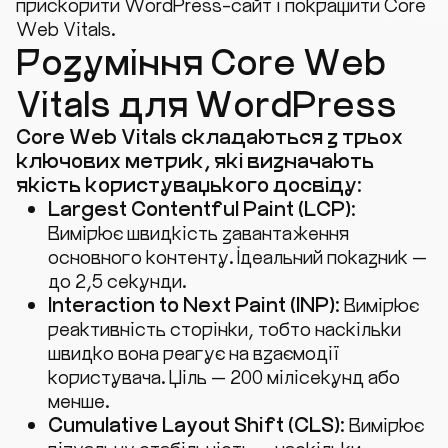
прискорити WordPress-сайт і покращити Core
Web Vitals.
Розуміння Core Web
Vitals для WordPress
Core Web Vitals складаються з трьох
ключових метрик, які визначають
якість користувацького досвіду:
Largest Contentful Paint (LCP):
Вимірює швидкість завантаження
основного контенту. Ідеальний показник —
до 2,5 секунди.
Interaction to Next Paint (INP):
Вимірює
реактивність сторінки, тобто наскільки
швидко вона реагує на взаємодії
користувача. Ціль — 200 мілісекунд або
менше.
Cumulative Layout Shift (CLS):
Вимірює