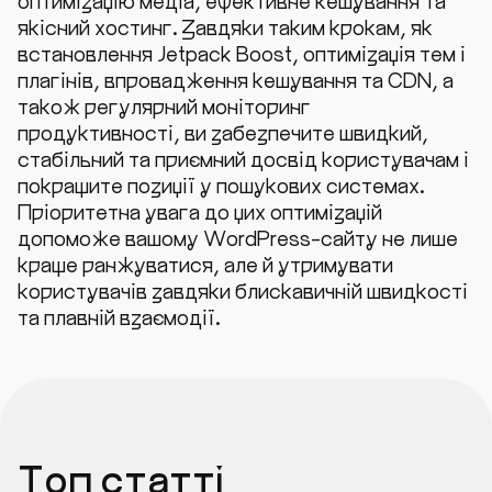
оптимізацію медіа, ефективне кешування та
якісний хостинг. Завдяки таким крокам, як
встановлення Jetpack Boost, оптимізація тем і
плагінів, впровадження кешування та CDN, а
також регулярний моніторинг
продуктивності, ви забезпечите швидкий,
стабільний та приємний досвід користувачам і
покращите позиції у пошукових системах.
Пріоритетна увага до цих оптимізацій
допоможе вашому WordPress-сайту не лише
краще ранжуватися, але й утримувати
користувачів завдяки блискавичній швидкості
та плавній взаємодії.
Топ статті