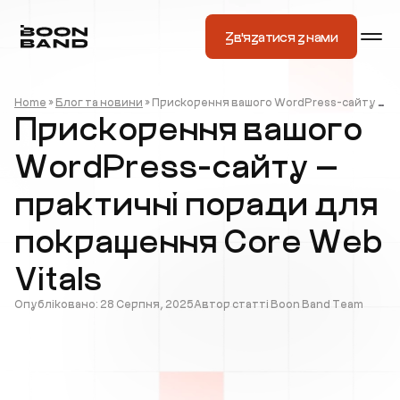
Зв'язатися з нами
Home
»
Блог та новини
»
Прискорення вашого WordPress-сайту — практичні поради для покращення Core Web Vitals
Прискорення вашого
WordPress-сайту —
практичні поради для
покращення Core Web
Vitals
Опубліковано: 28 Серпня, 2025
Автор статті Boon Band Team