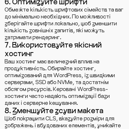
6. Оптимізуйте шрифти
Обмежте кількість шрифтових сімейств та ваг
до мінімально необхідних. По можливості
зберігайте шрифти локально, щоб зменшити
кількість зовнішніх запитів, які можуть
затримати рендеринг.
7. Використовуйте якісний
хостинг
Ваш хостинг має величезний вплив на
продуктивність. Обирайте хостинг,
оптимізований для WordPress, із швидкими
серверами, SSD або NVMe, та достатнім
обсягом ресурсів. Керовані WordPress-
хостинги часто надають оптимізації бази
даних і серверне кешування.
8. Зменшуйте зсуви макета
Щоб покращити CLS, вказуйте розміри для
зображень і вбудованих елементів, уникайте